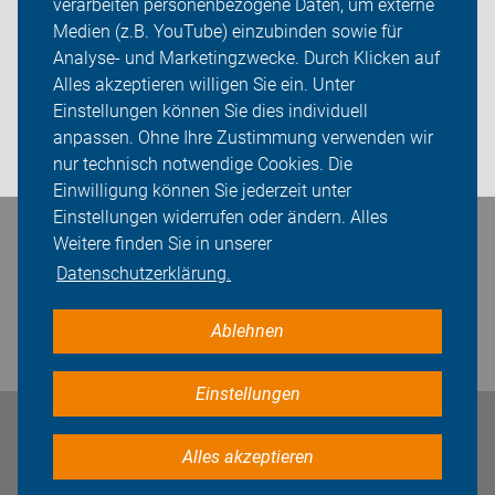
verarbeiten personenbezogene Daten, um externe
Über uns
Medien (z.B. YouTube) einzubinden sowie für
Analyse- und Marketingzwecke. Durch Klicken auf
Sei dabei
Alles akzeptieren willigen Sie ein. Unter
Presse
Einstellungen können Sie dies individuell
anpassen. Ohne Ihre Zustimmung verwenden wir
Login
nur technisch notwendige Cookies. Die
Einwilligung können Sie jederzeit unter
Einstellungen widerrufen oder ändern. Alles
Bleiben Sie in Kontakt
Weitere finden Sie in unserer
Datenschutzerklärung.
Ablehnen
Einstellungen
Impressum
Datenschutz
Cookie-Einstellungen
Alles akzeptieren