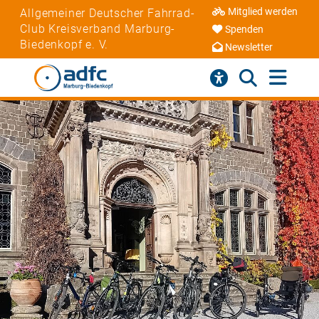
Mitglied werden
Allgemeiner Deutscher Fahrrad-
Club Kreisverband Marburg-
Spenden
Biedenkopf e. V.
Newsletter