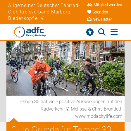
Mitglied werden
Allgemeiner Deutscher Fahrrad-
Club Kreisverband Marburg-
Spenden
Biedenkopf e. V.
Newsletter
Tempo 30 hat viele positive Auswirkungen auf den
Radverkehr. © Melissa & Chris Bruntlett,
www.modacitylife.com
Gute Gründe für Tempo 30