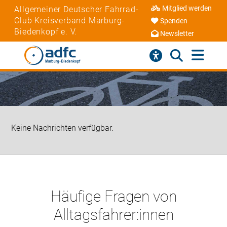
Mitglied werden
Allgemeiner Deutscher Fahrrad-
Club Kreisverband Marburg-
Spenden
Biedenkopf e. V.
Newsletter
Keine Nachrichten verfügbar.
Häufige Fragen von
Alltagsfahrer:innen