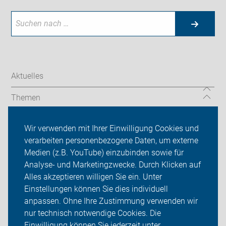
Aktuelles
Themen
Codierung
Wir verwenden mit Ihrer Einwilligung Cookies und
verarbeiten personenbezogene Daten, um externe
Über uns
Medien (z.B. YouTube) einzubinden sowie für
Analyse- und Marketingzwecke. Durch Klicken auf
Sei dabei
Alles akzeptieren willigen Sie ein. Unter
Presse
Einstellungen können Sie dies individuell
anpassen. Ohne Ihre Zustimmung verwenden wir
Login
nur technisch notwendige Cookies. Die
Einwilligung können Sie jederzeit unter