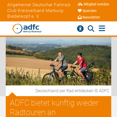
Mitglied werden
Allgemeiner Deutscher Fahrrad-
Club Kreisverband Marburg-
Spenden
Biedenkopf e. V.
Newsletter
Deutschland per Rad entdecken © ADFC
ADFC bietet künftig wieder
Radtouren an